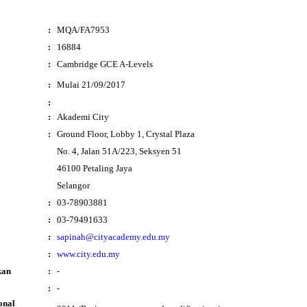
:
MQA/FA7953
:
16884
:
Cambridge GCE A-Levels
i
:
Mulai 21/09/2017
:
:
Akademi City
:
Ground Floor, Lobby 1, Crystal Plaza
No. 4, Jalan 51A/223, Seksyen 51
46100 Petaling Jaya
Selangor
:
03-78903881
:
03-79491633
:
sapinah@cityacademy.edu.my
:
www.city.edu.my
kan
:
-
:
-
onal