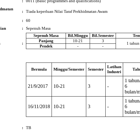
:
0011 (Basic programmes and qualifications)
idmatan
:
Tiada keperluan Nilai Taraf Perkhidmatan Awam
:
60
ian
:
Sepenuh Masa
Sepenuh Masa
Bil.Minggu
Bil.Semester
Tem
Panjang
10-21
3
n
:
1 tahun
Pendek
-
-
Latihan
Bermula
Minggu/Semester
Semester
Tah
Industri
1 tahun
21/9/2017
10-21
3
-
6
bulan/
1 tahun
16/11/2018
10-21
3
-
6
bulan/
:
TB