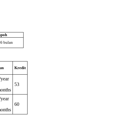
poh
 6 bulan
un
Kredit
/year
53
months
/year
60
months