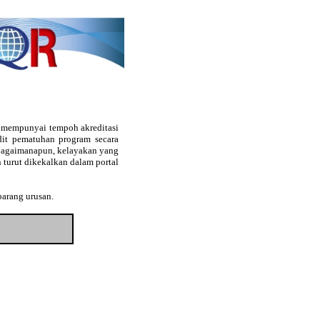
g mempunyai tempoh akreditasi
audit pematuhan program secara
. Bagaimanapun, kelayakan yang
 turut dikekalkan dalam portal
barang urusan.