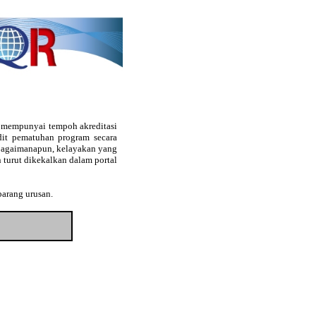
g mempunyai tempoh akreditasi
audit pematuhan program secara
. Bagaimanapun, kelayakan yang
 turut dikekalkan dalam portal
barang urusan.