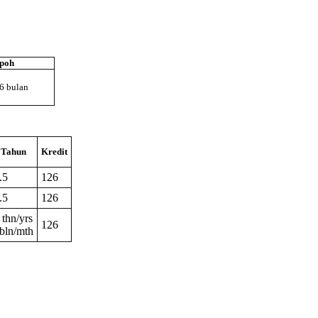
poh
6 bulan
Tahun
Kredit
.5
126
.5
126
 thn/yrs
126
bln/mth