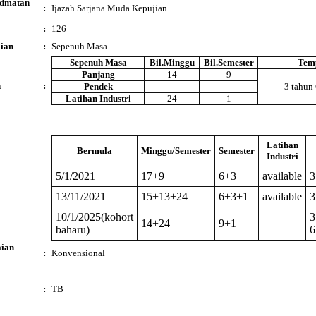
idmatan
:
Ijazah Sarjana Muda Kepujian
:
126
ian
:
Sepenuh Masa
Sepenuh Masa
Bil.Minggu
Bil.Semester
Tem
Panjang
14
9
n
:
Pendek
-
-
3 tahun 
Latihan Industri
24
1
Latihan
Bermula
Minggu/Semester
Semester
Industri
5/1/2021
17+9
6+3
available
3
13/11/2021
15+13+24
6+3+1
available
3
10/1/2025(kohort
3
14+24
9+1
baharu)
6
ian
:
Konvensional
:
TB