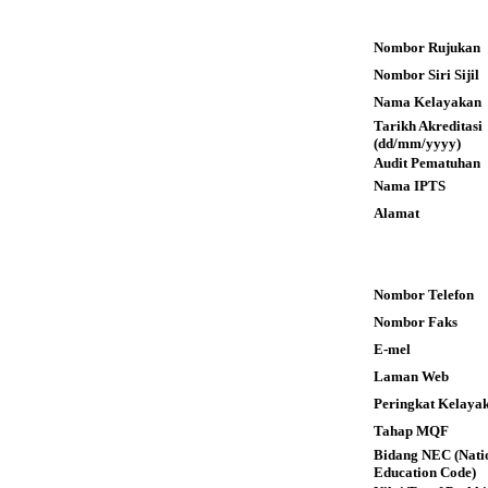
Nombor Rujukan
Nombor Siri Sijil
Nama Kelayakan
Tarikh Akreditas
(dd/mm/yyyy)
Audit Pematuhan
Nama IPTS
Alamat
Nombor Telefon
Nombor Faks
E-mel
Laman Web
Peringkat Kelaya
Tahap MQF
Bidang NEC (Nati
Education Code)