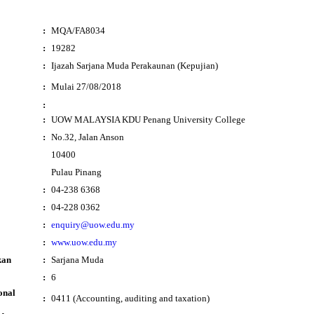
:
MQA/FA8034
:
19282
:
Ijazah Sarjana Muda Perakaunan (Kepujian)
i
:
Mulai 27/08/2018
:
:
UOW MALAYSIA KDU Penang University College
:
No.32, Jalan Anson
10400
Pulau Pinang
:
04-238 6368
:
04-228 0362
:
enquiry@uow.edu.my
:
www.uow.edu.my
kan
:
Sarjana Muda
:
6
onal
:
0411 (Accounting, auditing and taxation)