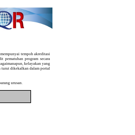
g mempunyai tempoh akreditasi
audit pematuhan program secara
. Bagaimanapun, kelayakan yang
 turut dikekalkan dalam portal
barang urusan.