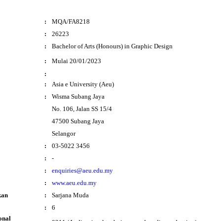
:
MQA/FA8218
:
26223
:
Bachelor of Arts (Honours) in Graphic Design
i
:
Mulai 20/01/2023
:
:
Asia e University (Aeu)
:
Wisma Subang Jaya
No. 106, Jalan SS 15/4
47500 Subang Jaya
Selangor
:
03-5022 3456
:
-
:
enquiries@aeu.edu.my
:
www.aeu.edu.my
kan
:
Sarjana Muda
:
6
onal