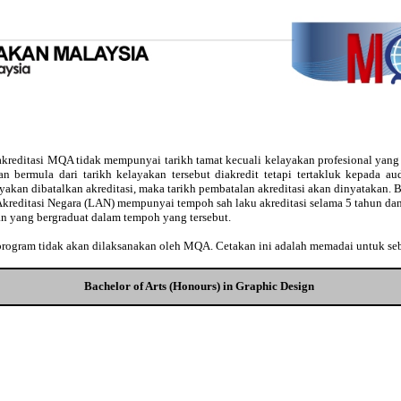
kreditasi MQA tidak mempunyai tarikh tamat kecuali kelayakan profesional yan
usan bermula dari tarikh kelayakan tersebut diakredit tetapi tertakluk kepada 
ayakan dibatalkan akreditasi, maka tarikh pembatalan akreditasi akan dinyatakan
Akreditasi Negara (LAN) mempunyai tempoh sah laku akreditasi selama 5 tahun dan
an yang bergraduat dalam tempoh yang tersebut.
 program tidak akan dilaksanakan oleh MQA. Cetakan ini adalah memadai untuk se
Bachelor of Arts (Honours) in Graphic Design