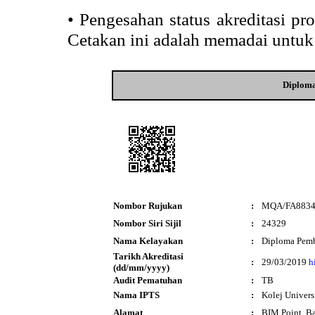
•
Pengesahan status akreditasi p
Cetakan ini adalah memadai untuk
Diplom
Nombor Rujukan
:
MQA/FA883
Nombor Siri Sijil
:
24329
Nama Kelayakan
:
Diploma Pemb
Tarikh Akreditasi
:
29/03/2019
h
(dd/mm/yyyy)
Audit Pematuhan
:
TB
Nama IPTS
:
Kolej Univers
Alamat
:
BIM Point, B