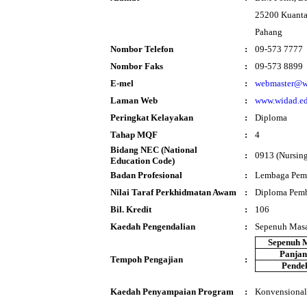
25200 Kuant
Pahang
Nombor Telefon
:
09-573 7777
Nombor Faks
:
09-573 8899
E-mel
:
webmaster@w
Laman Web
:
www.widad.e
Peringkat Kelayakan
:
Diploma
Tahap MQF
:
4
Bidang NEC (National
:
0913 (Nursing
Education Code)
Badan Profesional
:
Lembaga Pemb
Nilai Taraf Perkhidmatan Awam
:
Diploma Pemb
Bil. Kredit
:
106
Kaedah Pengendalian
:
Sepenuh Mas
Sepenuh 
Panja
Tempoh Pengajian
:
Pende
Kaedah Penyampaian Program
:
Konvensional