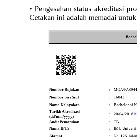
•
Pengesahan status akreditasi p
Cetakan ini adalah memadai untuk
Bachel
Nombor Rujukan
:
MQA/FA894
Nombor Siri Sijil
:
16043
Nama Kelayakan
:
Bachelor of N
Tarikh Akreditasi
:
20/04/2018
h
(dd/mm/yyyy)
Audit Pematuhan
:
TB
Nama IPTS
:
IMU Universi
Alamat
:
No. 126, Jalan