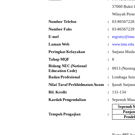
57000 Bukit J
Wilayah Pers
Nombor Telefon
:
03-86567228
Nombor Faks
:
03-86567229
E-mel
:
registry@imu
Laman Web
:
www.imu.edu
Peringkat Kelayakan
:
Sarjana Muda
Tahap MQF
:
6
Bidang NEC (National
:
0913 (Nursing
Education Code)
Badan Profesional
:
Lembaga Juru
Nilai Taraf Perkhidmatan Awam
:
Ijazah Sarja
Bil. Kredit
:
131-134
Kaedah Pengendalian
:
Sepenuh Mas
Sepenuh 
Panja
Tempoh Pengajian
:
Pende
Nama PPT Asal