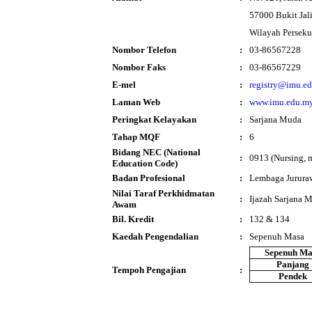
57000 Bukit Jali
Wilayah Persek
Nombor Telefon
:
03-86567228
Nombor Faks
:
03-86567229
E-mel
:
registry@imu.e
Laman Web
:
www.imu.edu.m
Peringkat Kelayakan
:
Sarjana Muda
Tahap MQF
:
6
Bidang NEC (National
:
0913 (Nursing, m
Education Code)
Badan Profesional
:
Lembaga Jurura
Nilai Taraf Perkhidmatan
:
Ijazah Sarjana 
Awam
Bil. Kredit
:
132 & 134
Kaedah Pengendalian
:
Sepenuh Masa
Sepenuh Ma
Panjang
Tempoh Pengajian
:
Pendek