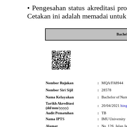
•
Pengesahan status akreditasi p
Cetakan ini adalah memadai untuk
Bachel
Nombor Rujukan
:
MQA/FA8944
Nombor Siri Sijil
:
28578
Nama Kelayakan
:
Bachelor of Nur
Tarikh Akreditasi
:
20/04/2021
hin
(dd/mm/yyyy)
Audit Pematuhan
:
TB
Nama IPTS
:
IMU University
Alamat
:
No. 126, Jalan Ja