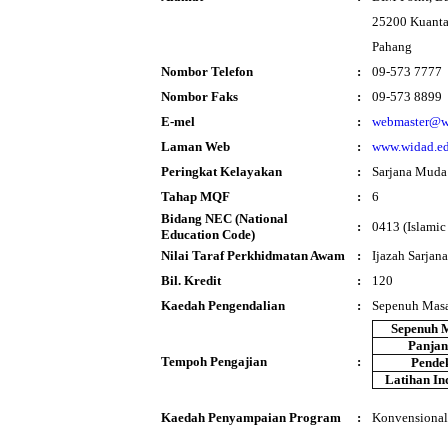
25200 Kuant
Pahang
Nombor Telefon
:
09-573 7777
Nombor Faks
:
09-573 8899
E-mel
:
webmaster@w
Laman Web
:
www.widad.e
Peringkat Kelayakan
:
Sarjana Muda
Tahap MQF
:
6
Bidang NEC (National
:
0413 (Islamic
Education Code)
Nilai Taraf Perkhidmatan Awam
:
Ijazah Sarja
Bil. Kredit
:
120
Kaedah Pengendalian
:
Sepenuh Mas
Sepenuh 
Panja
Tempoh Pengajian
:
Pende
Latihan In
Kaedah Penyampaian Program
:
Konvensional