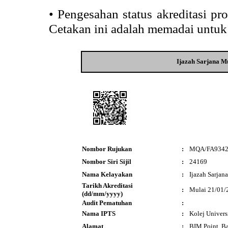
•
Pengesahan status akreditasi p
Cetakan ini adalah memadai untuk
Ijazah Sarjana M
Nombor Rujukan
:
MQA/FA934
Nombor Siri Sijil
:
24169
Nama Kelayakan
:
Ijazah Sarja
Tarikh Akreditasi
:
Mulai 21/01/
(dd/mm/yyyy)
Audit Pematuhan
:
Nama IPTS
:
Kolej Univers
Alamat
:
BIM Point, B