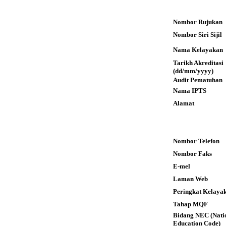
Nombor Rujukan
Nombor Siri Sijil
Nama Kelayakan
Tarikh Akreditas
(dd/mm/yyyy)
Audit Pematuhan
Nama IPTS
Alamat
Nombor Telefon
Nombor Faks
E-mel
Laman Web
Peringkat Kelaya
Tahap MQF
Bidang NEC (Nati
Education Code)