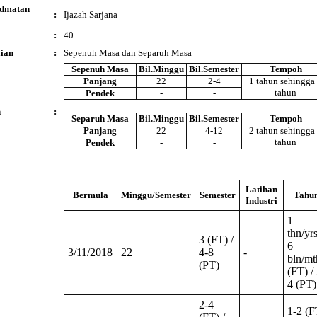
idmatan
:
Ijazah Sarjana
:
40
ian
:
Sepenuh Masa dan Separuh Masa
Sepenuh Masa
Bil.Minggu
Bil.Semester
Tempoh
Panjang
22
2-4
1 tahun sehingga
tahun
Pendek
-
-
n
:
Separuh Masa
Bil.Minggu
Bil.Semester
Tempoh
Panjang
22
4-12
2 tahun sehingga
tahun
Pendek
-
-
Latihan
Bermula
Minggu/Semester
Semester
Tahu
Industri
1
thn/yr
3 (FT) /
6
3/11/2018
22
4-8
-
bln/mt
(PT)
(FT) / 
4 (PT)
2-4
1-2 (F