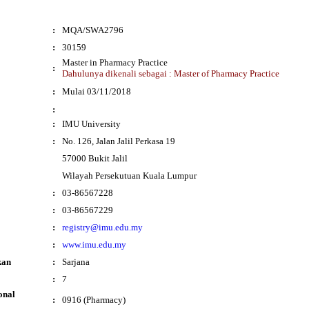
:
MQA/SWA2796
:
30159
Master in Pharmacy Practice
:
Dahulunya dikenali sebagai : Master of Pharmacy Practice
i
:
Mulai 03/11/2018
:
:
IMU University
:
No. 126, Jalan Jalil Perkasa 19
57000 Bukit Jalil
Wilayah Persekutuan Kuala Lumpur
:
03-86567228
:
03-86567229
:
registry@imu.edu.my
:
www.imu.edu.my
kan
:
Sarjana
:
7
onal
:
0916 (Pharmacy)