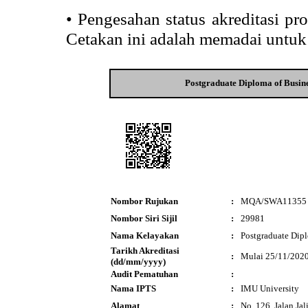
•
Pengesahan status akreditasi p
Cetakan ini adalah memadai untuk
Postgraduate Diploma of Busin
Nombor Rujukan
:
MQA/SWA11355
Nombor Siri Sijil
:
29981
Nama Kelayakan
:
Postgraduate Dip
Tarikh Akreditasi
:
Mulai 25/11/202
(dd/mm/yyyy)
Audit Pematuhan
:
Nama IPTS
:
IMU University
Alamat
:
No. 126, Jalan Jal