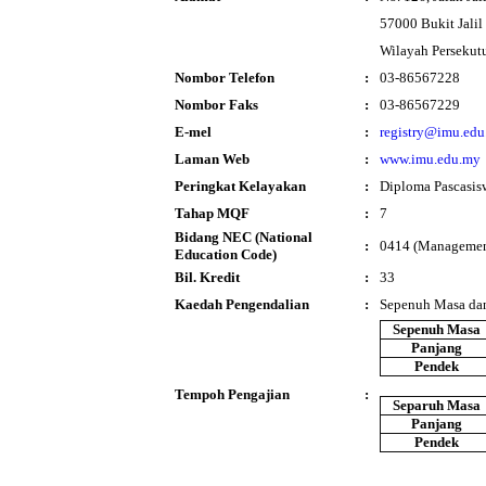
57000 Bukit Jalil
Wilayah Persekut
Nombor Telefon
:
03-86567228
Nombor Faks
:
03-86567229
E-mel
:
registry@imu.ed
Laman Web
:
www.imu.edu.my
Peringkat Kelayakan
:
Diploma Pascasis
Tahap MQF
:
7
Bidang NEC (National
:
0414 (Management
Education Code)
Bil. Kredit
:
33
Kaedah Pengendalian
:
Sepenuh Masa da
Sepenuh Masa
Panjang
Pendek
Tempoh Pengajian
:
Separuh Masa
Panjang
Pendek