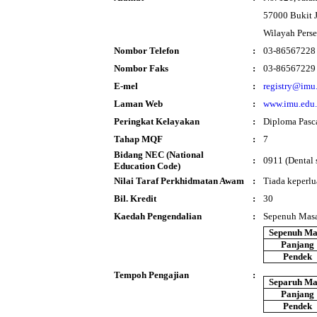
57000 Bukit J
Wilayah Pers
Nombor Telefon
:
03-86567228
Nombor Faks
:
03-86567229
E-mel
:
registry@imu
Laman Web
:
www.imu.edu
Peringkat Kelayakan
:
Diploma Pasc
Tahap MQF
:
7
Bidang NEC (National
:
0911 (Dental 
Education Code)
Nilai Taraf Perkhidmatan Awam
:
Tiada keperlu
Bil. Kredit
:
30
Kaedah Pengendalian
:
Sepenuh Masa
Sepenuh Ma
Panjang
Pendek
Tempoh Pengajian
:
Separuh Ma
Panjang
Pendek