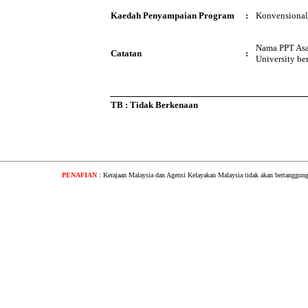
Kaedah Penyampaian Program
:
Konvensional
Nama PPT Asal
Catatan
:
University be
TB : Tidak Berkenaan
PENAFIAN
: Kerajaan Malaysia dan Agensi Kelayakan Malaysia tidak akan bertanggung