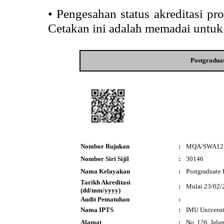
•
Pengesahan status akreditasi p
Cetakan ini adalah memadai untuk
Postgradua
Nombor Rujukan
:
MQA/SWA12
Nombor Siri Sijil
:
30146
Nama Kelayakan
:
Postgraduate
Tarikh Akreditasi
:
Mulai 23/02/
(dd/mm/yyyy)
Audit Pematuhan
:
Nama IPTS
:
IMU Universi
Alamat
:
No. 126, Jalan