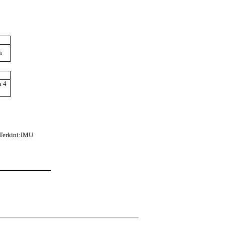
n
a 4
 Terkini:IMU