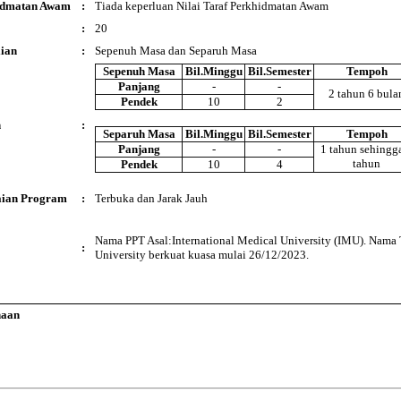
hidmatan Awam
:
Tiada keperluan Nilai Taraf Perkhidmatan Awam
:
20
ian
:
Sepenuh Masa dan Separuh Masa
Sepenuh Masa
Bil.Minggu
Bil.Semester
Tempoh
Panjang
-
-
2 tahun 6 bula
Pendek
10
2
n
:
Separuh Masa
Bil.Minggu
Bil.Semester
Tempoh
Panjang
-
-
1 tahun sehingg
tahun
Pendek
10
4
ian Program
:
Terbuka dan Jarak Jauh
Nama PPT Asal:International Medical University (IMU). Nama
:
University berkuat kuasa mulai 26/12/2023.
naan