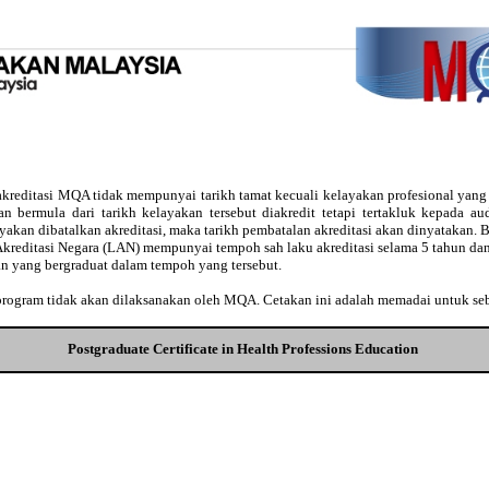
kreditasi MQA tidak mempunyai tarikh tamat kecuali kelayakan profesional yan
usan bermula dari tarikh kelayakan tersebut diakredit tetapi tertakluk kepada 
ayakan dibatalkan akreditasi, maka tarikh pembatalan akreditasi akan dinyatakan
Akreditasi Negara (LAN) mempunyai tempoh sah laku akreditasi selama 5 tahun dan
an yang bergraduat dalam tempoh yang tersebut.
 program tidak akan dilaksanakan oleh MQA. Cetakan ini adalah memadai untuk se
Postgraduate Certificate in Health Professions Education