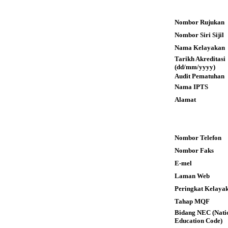
Nombor Rujukan
Nombor Siri Sijil
Nama Kelayakan
Tarikh Akreditas
(dd/mm/yyyy)
Audit Pematuhan
Nama IPTS
Alamat
Nombor Telefon
Nombor Faks
E-mel
Laman Web
Peringkat Kelaya
Tahap MQF
Bidang NEC (Nati
Education Code)