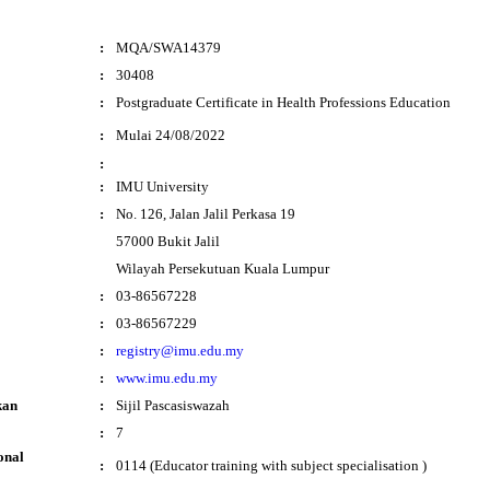
:
MQA/SWA14379
:
30408
:
Postgraduate Certificate in Health Professions Education
i
:
Mulai 24/08/2022
:
:
IMU University
:
No. 126, Jalan Jalil Perkasa 19
57000 Bukit Jalil
Wilayah Persekutuan Kuala Lumpur
:
03-86567228
:
03-86567229
:
registry@imu.edu.my
:
www.imu.edu.my
kan
:
Sijil Pascasiswazah
:
7
onal
:
0114 (Educator training with subject specialisation )