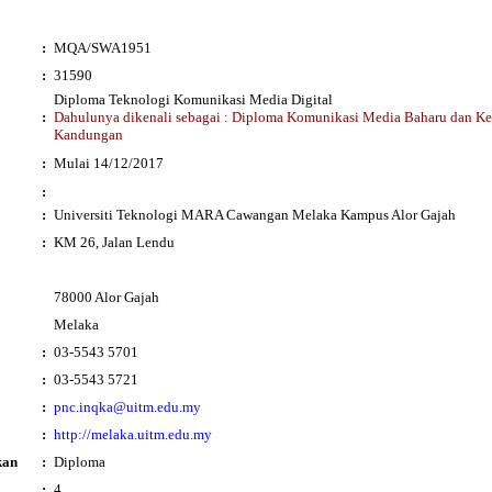
:
MQA/SWA1951
:
31590
Diploma Teknologi Komunikasi Media Digital
:
Dahulunya dikenali sebagai : Diploma Komunikasi Media Baharu dan K
Kandungan
i
:
Mulai 14/12/2017
:
:
Universiti Teknologi MARA Cawangan Melaka Kampus Alor Gajah
:
KM 26, Jalan Lendu
78000 Alor Gajah
Melaka
:
03-5543 5701
:
03-5543 5721
:
pnc.inqka@uitm.edu.my
:
http://melaka.uitm.edu.my
kan
:
Diploma
:
4