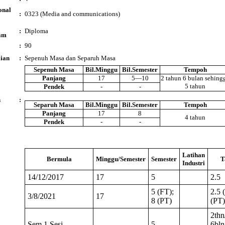
onal
:
0323 (Media and communications)
:
Diploma
am
:
90
ian
:
Sepenuh Masa dan Separuh Masa
Sepenuh Masa
Bil.Minggu
Bil.Semester
Tempoh
Panjang
17
5—10
2 tahun 6 bulan sehing
5 tahun
Pendek
-
-
n
:
Separuh Masa
Bil.Minggu
Bil.Semester
Tempoh
Panjang
17
8
4 tahun
Pendek
-
-
Latihan
Bermula
Minggu/Semester
Semester
T
Industri
14/12/2017
17
5
2.5
5 (FT);
2.5 
3/8/2021
17
8 (PT)
(PT)
2thn
Sem 1 Sesi
5-
6bln