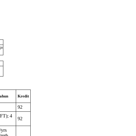
ga
ahun
Kredit
92
(FT); 4
92
/yrs
/mth -