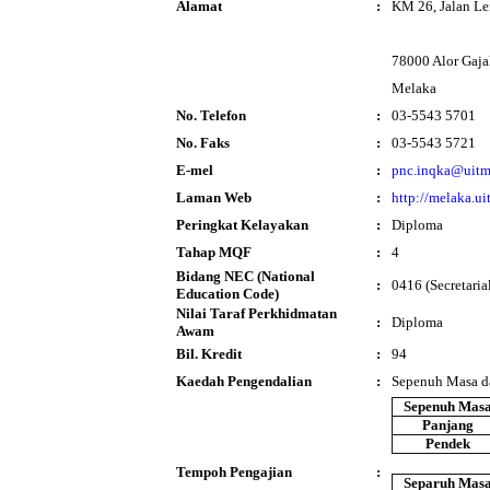
Alamat
:
KM 26, Jalan L
78000 Alor Gaja
Melaka
No. Telefon
:
03-5543 5701
No. Faks
:
03-5543 5721
E-mel
:
pnc.inqka@uitm
Laman Web
:
http://melaka.u
Peringkat Kelayakan
:
Diploma
Tahap MQF
:
4
Bidang NEC (National
:
0416 (Secretarial
Education Code)
Nilai Taraf Perkhidmatan
:
Diploma
Awam
Bil. Kredit
:
94
Kaedah Pengendalian
:
Sepenuh Masa d
Sepenuh Mas
Panjang
Pendek
Tempoh Pengajian
:
Separuh Mas