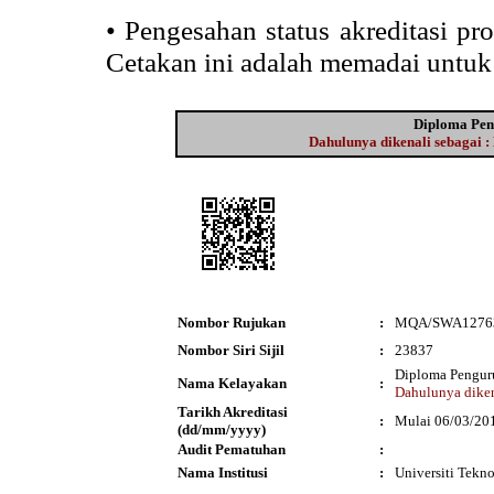
•
Pengesahan status akreditasi p
Cetakan ini adalah memadai untuk
Diploma Pen
Dahulunya dikenali sebagai 
Nombor Rujukan
:
MQA/SWA1276
Nombor Siri Sijil
:
23837
Diploma Penguru
Nama Kelayakan
:
Dahulunya diken
Tarikh Akreditasi
:
Mulai 06/03/20
(dd/mm/yyyy)
Audit Pematuhan
:
Nama Institusi
:
Universiti Tek