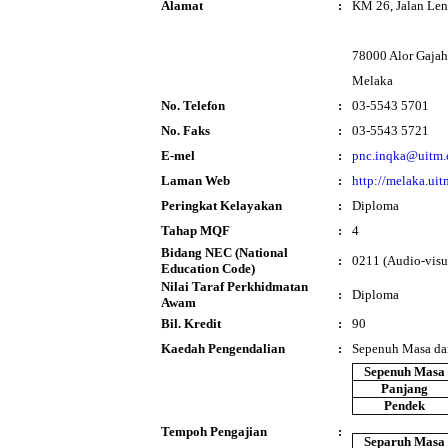
Alamat
:
KM 26, Jalan Le
78000 Alor Gajah
Melaka
No. Telefon
:
03-5543 5701
No. Faks
:
03-5543 5721
E-mel
:
pnc.inqka@uitm.
Laman Web
:
http://melaka.ui
Peringkat Kelayakan
:
Diploma
Tahap MQF
:
4
Bidang NEC (National
:
0211 (Audio-visu
Education Code)
Nilai Taraf Perkhidmatan
:
Diploma
Awam
Bil. Kredit
:
90
Kaedah Pengendalian
:
Sepenuh Masa da
Sepenuh Masa
Panjang
Pendek
Tempoh Pengajian
:
Separuh Masa