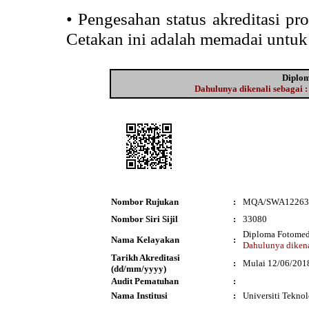
•
Pengesahan status akreditasi p
Cetakan ini adalah memadai untuk
Diplom
Dahulunya dikenali sebagai 
Nombor Rujukan
:
MQA/SWA12263
Nombor Siri Sijil
:
33080
Diploma Fotomedi
Nama Kelayakan
:
Dahulunya dikena
Tarikh Akreditasi
:
Mulai 12/06/201
(dd/mm/yyyy)
Audit Pematuhan
:
Nama Institusi
:
Universiti Tekn