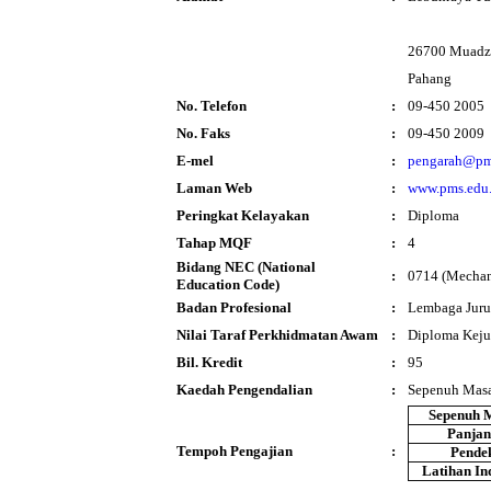
26700 Muadz
Pahang
No. Telefon
:
09-450 2005
No. Faks
:
09-450 2009
E-mel
:
pengarah@pm
Laman Web
:
www.pms.edu
Peringkat Kelayakan
:
Diploma
Tahap MQF
:
4
Bidang NEC (National
:
0714 (Mechani
Education Code)
Badan Profesional
:
Lembaga Juru
Nilai Taraf Perkhidmatan Awam
:
Diploma Keju
Bil. Kredit
:
95
Kaedah Pengendalian
:
Sepenuh Mas
Sepenuh 
Panja
Tempoh Pengajian
:
Pende
Latihan In