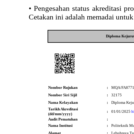
•
Pengesahan status akreditasi p
Cetakan ini adalah memadai untuk
Diploma Kejuru
Nombor Rujukan
:
MQA/FA877
Nombor Siri Sijil
:
32175
Nama Kelayakan
:
Diploma Keju
Tarikh Akreditasi
:
01/01/2025
h
(dd/mm/yyyy)
Audit Pematuhan
:
Nama Institusi
:
Politeknik M
Alamat
:
Lebuhraya Tu