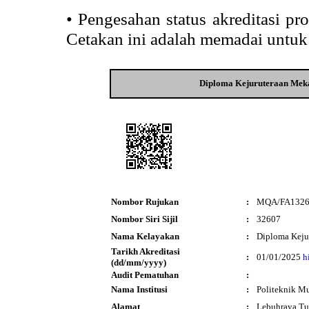
•
Pengesahan status akreditasi p
Cetakan ini adalah memadai untuk
Diploma Kejuruteraan Meka
Nombor Rujukan
:
MQA/FA132
Nombor Siri Sijil
:
32607
Nama Kelayakan
:
Diploma Keju
Tarikh Akreditasi
:
01/01/2025
h
(dd/mm/yyyy)
Audit Pematuhan
:
Nama Institusi
:
Politeknik M
Alamat
:
Lebuhraya Tu