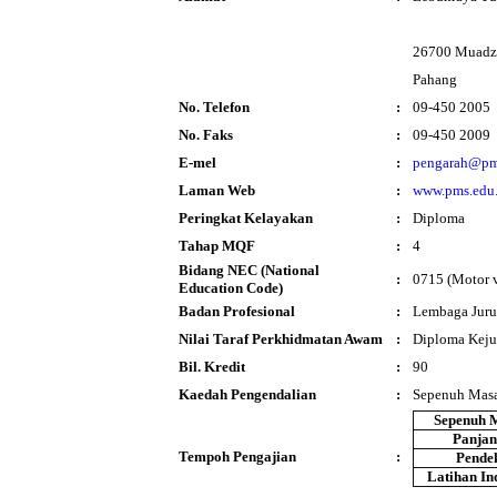
26700 Muadz
Pahang
No. Telefon
:
09-450 2005
No. Faks
:
09-450 2009
E-mel
:
pengarah@pm
Laman Web
:
www.pms.edu
Peringkat Kelayakan
:
Diploma
Tahap MQF
:
4
Bidang NEC (National
:
0715 (Motor ve
Education Code)
Badan Profesional
:
Lembaga Juru
Nilai Taraf Perkhidmatan Awam
:
Diploma Keju
Bil. Kredit
:
90
Kaedah Pengendalian
:
Sepenuh Mas
Sepenuh 
Panja
Tempoh Pengajian
:
Pende
Latihan In